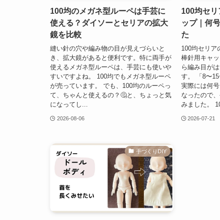
100均のメガネ型ルーペは手芸に
100均セ
使える？ダイソーとセリアの拡大
ップ｜何
鏡を比較
た
縫い針の穴や編み物の目が見えづらいと
100均セリ
き、拡大鏡があると便利です。特に両手が
棒針用キャッ
使えるメガネ型ルーペは、手芸にも使いや
ら編み目がは
すいですよね。 100均でもメガネ型ルーペ
す。 「8〜
が売っています。 でも、100均のルーペっ
実際には何号
て、ちゃんと使えるの？🤔と、ちょっと気
なったので、
になってし...
みました。 100
2026-08-06
2026-07-21
手づくりDIY