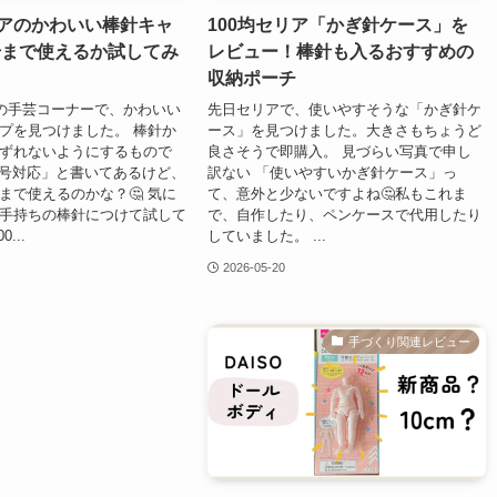
リアのかわいい棒針キャ
100均セリア「かぎ針ケース」を
号まで使えるか試してみ
レビュー！棒針も入るおすすめの
収納ポーチ
アの手芸コーナーで、かわいい
先日セリアで、使いやすそうな「かぎ針ケ
プを見つけました。 棒針か
ース」を見つけました。大きさもちょうど
ずれないようにするもので
良さそうで即購入。 見づらい写真で申し
15号対応」と書いてあるけど、
訳ない 「使いやすいかぎ針ケース」っ
まで使えるのかな？🤔 気に
て、意外と少ないですよね🤔私もこれま
手持ちの棒針につけて試して
で、自作したり、ペンケースで代用したり
...
していました。 ...
2026-05-20
手づくり関連レビュー