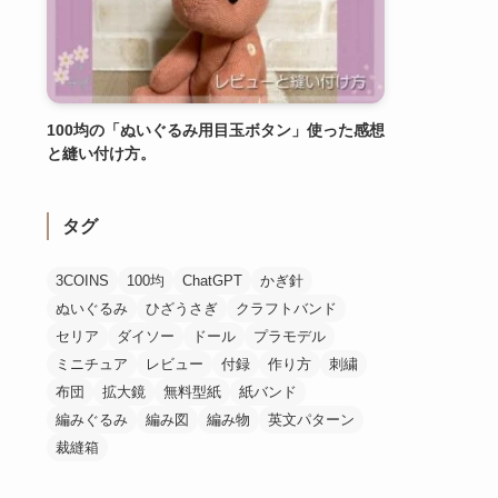
100均の「ぬいぐるみ用目玉ボタン」使った感想
と縫い付け方。
タグ
3COINS
100均
ChatGPT
かぎ針
ぬいぐるみ
ひざうさぎ
クラフトバンド
セリア
ダイソー
ドール
プラモデル
ミニチュア
レビュー
付録
作り方
刺繍
布団
拡大鏡
無料型紙
紙バンド
編みぐるみ
編み図
編み物
英文パターン
裁縫箱