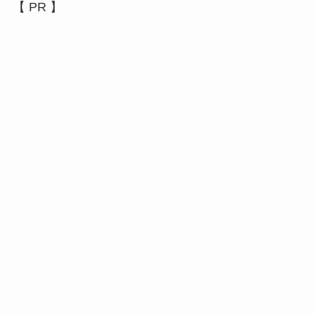
【 PR 】