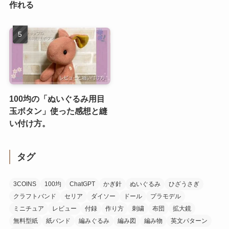
作れる
100均の「ぬいぐるみ用目
玉ボタン」使った感想と縫
い付け方。
タグ
3COINS
100均
ChatGPT
かぎ針
ぬいぐるみ
ひざうさぎ
クラフトバンド
セリア
ダイソー
ドール
プラモデル
ミニチュア
レビュー
付録
作り方
刺繍
布団
拡大鏡
無料型紙
紙バンド
編みぐるみ
編み図
編み物
英文パターン