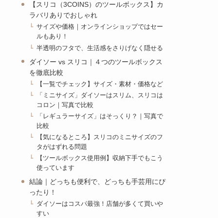
【スリコ（3COINS）のツールボックス】カ
ラバリありでおしゃれ
サイズや価格｜オンラインショップではセー
ルもあり！
半透明のフタで、生活感をさりげなく隠せる
ダイソー vs スリコ｜４つのツールボックス
を徹底比較
【一覧でチェック】サイズ・素材・価格など
「ミニサイズ」ダイソーはスリム、スリコは
コロン｜写真で比較
「レギュラーサイズ」はそっくり？｜写真で
比較
【気になるところ】スリコのミニサイズのフ
タがはずれる問題
【ツールボックス使用例】収納下手でもこう
使っています
結論｜どっちも便利で、どっちも手芸用にぴ
ったり！
ダイソーはコスパ最強！店舗が多くて買いや
すい