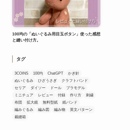
100均の「ぬいぐるみ用目玉ボタン」使った感想
と縫い付け方。
タグ
3COINS
100均
ChatGPT
かぎ針
ぬいぐるみ
ひざうさぎ
クラフトバンド
セリア
ダイソー
ドール
プラモデル
ミニチュア
レビュー
付録
作り方
刺繍
布団
拡大鏡
無料型紙
紙バンド
編みぐるみ
編み図
編み物
英文パターン
裁縫箱