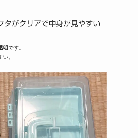
フタがクリアで中身が見やすい
透明
です。
すい。