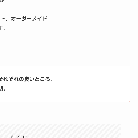
ント、オーダーメイド
。
す。
、それぞれの良いところ。
明。
もくじ