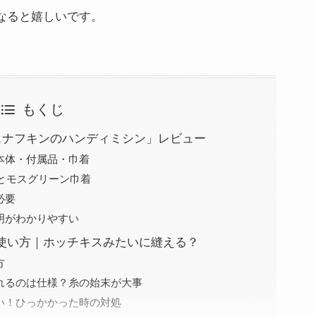
なると嬉しいです。
もくじ
付録「スナフキンのハンディミシン」レビュー
本体・付属品・巾着
ンとモスグリーン巾着
必要
明がわかりやすい
使い方｜ホッチキスみたいに縫える？
方
れるのは仕様？糸の始末が大事
い！ひっかかった時の対処