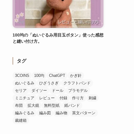
100均の「ぬいぐるみ用目玉ボタン」使った感想
と縫い付け方。
タグ
3COINS
100均
ChatGPT
かぎ針
ぬいぐるみ
ひざうさぎ
クラフトバンド
セリア
ダイソー
ドール
プラモデル
ミニチュア
レビュー
付録
作り方
刺繍
布団
拡大鏡
無料型紙
紙バンド
編みぐるみ
編み図
編み物
英文パターン
裁縫箱