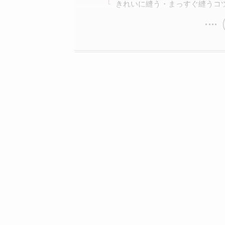
きれいに縫う・まっすぐ縫うコ