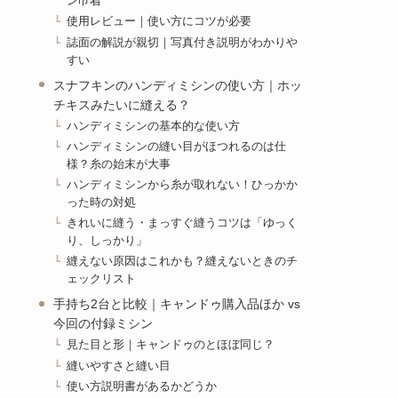
ン巾着
使用レビュー｜使い方にコツが必要
誌面の解説が親切｜写真付き説明がわかりや
すい
スナフキンのハンディミシンの使い方｜ホッ
チキスみたいに縫える？
ハンディミシンの基本的な使い方
ハンディミシンの縫い目がほつれるのは仕
様？糸の始末が大事
ハンディミシンから糸が取れない！ひっかか
った時の対処
きれいに縫う・まっすぐ縫うコツは「ゆっく
り、しっかり」
縫えない原因はこれかも？縫えないときのチ
ェックリスト
手持ち2台と比較｜キャンドゥ購入品ほか vs
今回の付録ミシン
見た目と形｜キャンドゥのとほぼ同じ？
縫いやすさと縫い目
使い方説明書があるかどうか